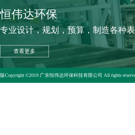
恒伟达环保
专业设计，规划，预算，制造各种表
查看更多
版Copyright ©2019
广东恒伟达环保科技有限公司
All rights reserv